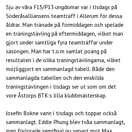
Sju av våra F15/P13 ungdomar var i tisdags på
Söderåsalliansens teamträff i Allerum för dessa
åldrar. Man tränade på förmiddagen och spelade
en träningstävling på eftermiddagen, vilket man
gjort under samtliga fyra teamträffar under
säsongen. Man har t.o.m samlat poäng på
resultaten i de olika träningstävlingarna, vilket
möjliggjort en sammanlagd tabell. Både den
sammanlagda tabellen och den enskilda
träningstävlingen i tisdags ser ut som om det
vore Åstorps BTK:s lilla klubbmästerskap.
Josefin Bokne vann i tisdags och toppar också
sammanlagt. Eddie Phung blev tvåa sammanlagt,
men förlorade semifinal nu senast mot Max