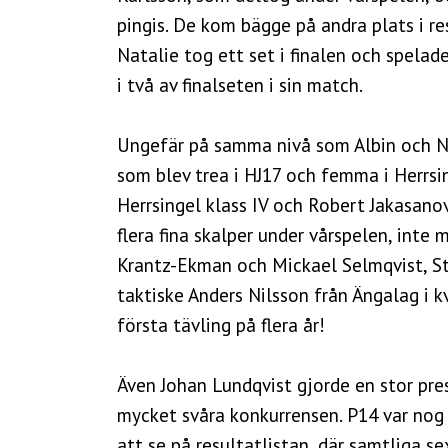
pingis. De kom bägge på andra plats i res
Natalie tog ett set i finalen och spelad
i två av finalseten i sin match.
Ungefär på samma nivå som Albin och Nat
som blev trea i HJ17 och femma i Herrsin
Herrsingel klass IV och Robert Jakasanov
flera fina skalper under vårspelen, int
Krantz-Ekman och Mickael Selmqvist, Ste
taktiske Anders Nilsson från Ängalag i kv
första tävling på flera år!
Även Johan Lundqvist gjorde en stor prest
mycket svåra konkurrensen. P14 var nog V
att se på resultatlistan, där samtliga 