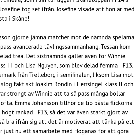
osefine tog set ifrån. Josefine visade att hon är med
ta i Skåne!
fsson gjorde jämna matcher mot de nämnda spelarna
 så pass avancerade tävlingssammanhang. Tessan kom
delad trea. Det sistnämnda gäller även för Winnie
ass III och Lisa Nguyen, som blev delad femma i F13.
rmark från Trelleborg i semifinalen, liksom Lisa mot
log faktiskt Joakim Rondin i Herrsingel klass II och
var strongt av Winnie att ta så pass många bollar
 ofta. Emma Johansson tillhör de tio bästa flickorna
 högt rankad i F13, så det var även starkt gjort av
så bra ifrån sig att det är motiverat att tänka på ett
rar just nu ett samarbete med Höganäs för att göra