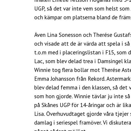
UGP, så det var inte vem som helst som J
och kämpar om platserna bland de främs
Även Lina Sonesson och Therése Gusta
och visade att de är värda att spela i
t.o.m med i placeringslistan i F15, som 
Lac, som blev delad trea i Damsingel kl
Winnie tog flera bollar mot Therése Aste
Emma Johansson från Rekord. Astermark s
blev delad femma i den klassen, så det 
som hon gjorde. Winnie tävlar ju inte så
på Skånes UGP för 14-åringar och är lika
Lisa. Överhuvudtaget gjorde våra tjejer 
damlag i seriespel framöver. Vi diskute