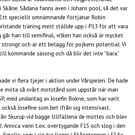
i Skåne. Sådana fanns även i Johans pool, så det var
. Ett speciellt omnämnande förtjänar Robin
istande träning mest ställde upp i P13 för att vara
g går han till semifinal, vilken han också är mycket
r strongt och är ett belägg för pojkens potential. Vi
 till kommande säsong och då blir det inte ”bara”
e vi flera tjejer i aktion under Vårspelen. De hade
inte möta så svårt motstånd som uppstår när man
GP, med undantag av Josefin Bokne, som har varit
 också Josefine som bet ifrån sig intensivast.
från Skurup vid bägge tillfällena de möttes och blev
II. Annica vann t.ex. övertygande F15 och slog i den
Emelie, som i sin tur ligger i Skånetoppen i F14:s