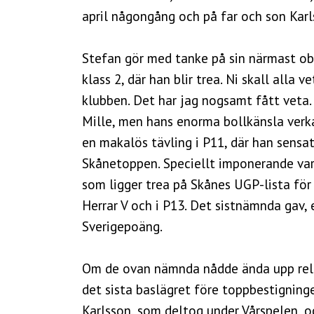
april någongång och på far och son Karl
Stefan gör med tanke på sin närmast obef
klass 2, där han blir trea. Ni skall alla
klubben. Det har jag nogsamt fått veta.
Mille, men hans enorma bollkänsla verkar
en makalös tävling i P11, där han sensat
Skånetoppen. Speciellt imponerande var
som ligger trea på Skånes UGP-lista för 
Herrar V och i P13. Det sistnämnda gav,
Sverigepoäng.
Om de ovan nämnda nådde ända upp relat
det sista baslägret före toppbestigninge
Karlsson, som deltog under Vårspelen, oc