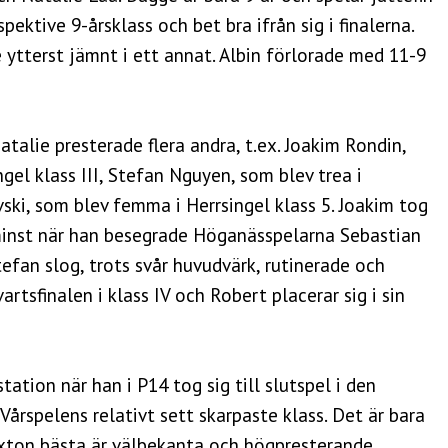
pektive 9-årsklass och bet bra ifrån sig i finalerna.
e ytterst jämnt i ett annat. Albin förlorade med 11-9
alie presterade flera andra, t.ex. Joakim Rondin,
gel klass III, Stefan Nguyen, som blev trea i
ski, som blev femma i Herrsingel klass 5. Joakim tog
e minst när han besegrade Höganässpelarna Sebastian
fan slog, trots svår huvudvärk, rutinerade och
artsfinalen i klass IV och Robert placerar sig i sin
ation när han i P14 tog sig till slutspel i den
årspelens relativt sett skarpaste klass. Det är bara
sexton bästa är välbekanta och högpresterande