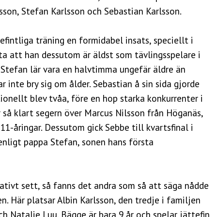
sson, Stefan Karlsson och Sebastian Karlsson.
intliga träning en formidabel insats, speciellt i
 veta att han dessutom är äldst som tävlingsspelare i
 Stefan lär vara en halvtimma ungefär äldre än
 inte bry sig om ålder. Sebastian å sin sida gjorde
ionellt blev tvåa, före en hop starka konkurrenter i
 så klart segern över Marcus Nilsson från Höganäs,
11-åringar. Dessutom gick Sebbe till kvartsfinal i
 enligt pappa Stefan, sonen hans första
ivt sett, så fanns det andra som så att säga nådde
n. Här platsar Albin Karlsson, den tredje i familjen
h Natalie Luu. Bägge är bara 9 år och spelar jättefin