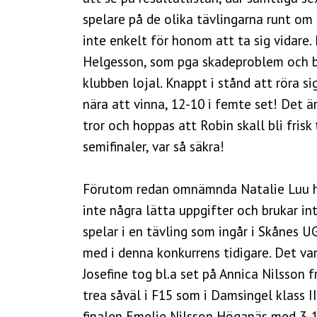
spelare på de olika tävlingarna runt om 
inte enkelt för honom att ta sig vidare
Helgesson, som pga skadeproblem och br
klubben lojal. Knappt i stånd att röra si
nära att vinna, 12-10 i femte set! Det ä
tror och hoppas att Robin skall bli frisk
semifinaler, var så säkra!
Förutom redan omnämnda Natalie Luu had
inte några lätta uppgifter och brukar 
spelar i en tävling som ingår i Skånes U
med i denna konkurrens tidigare. Det var
Josefine tog bl.a set på Annica Nilsson 
trea såväl i F15 som i Damsingel klass I
finalen Emelie Nilsson Höganäs med 3-1. 