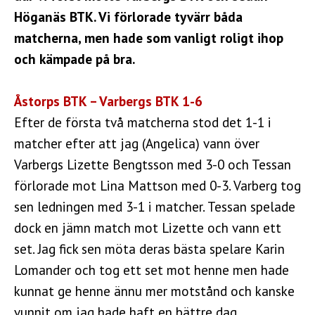
Höganäs BTK. Vi förlorade tyvärr båda
matcherna, men hade som vanligt roligt ihop
och kämpade på bra.
Åstorps BTK – Varbergs BTK 1-6
Efter de första två matcherna stod det 1-1 i
matcher efter att jag (Angelica) vann över
Varbergs Lizette Bengtsson med 3-0 och Tessan
förlorade mot Lina Mattson med 0-3. Varberg tog
sen ledningen med 3-1 i matcher. Tessan spelade
dock en jämn match mot Lizette och vann ett
set. Jag fick sen möta deras bästa spelare Karin
Lomander och tog ett set mot henne men hade
kunnat ge henne ännu mer motstånd och kanske
vunnit om jag hade haft en bättre dag.