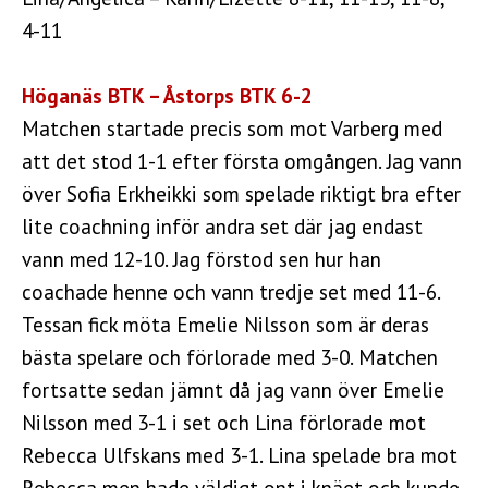
4-11
Höganäs BTK – Åstorps BTK 6-2
Matchen startade precis som mot Varberg med
att det stod 1-1 efter första omgången. Jag vann
över Sofia Erkheikki som spelade riktigt bra efter
lite coachning inför andra set där jag endast
vann med 12-10. Jag förstod sen hur han
coachade henne och vann tredje set med 11-6.
Tessan fick möta Emelie Nilsson som är deras
bästa spelare och förlorade med 3-0. Matchen
fortsatte sedan jämnt då jag vann över Emelie
Nilsson med 3-1 i set och Lina förlorade mot
Rebecca Ulfskans med 3-1. Lina spelade bra mot
Rebecca men hade väldigt ont i knäet och kunde