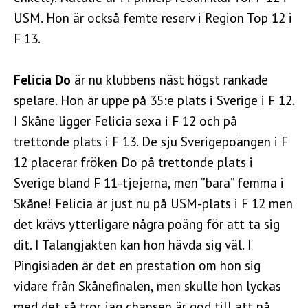
USM. Hon är också femte reserv i Region Top 12 i
F 13.
Felicia Do
är nu klubbens näst högst rankade
spelare. Hon är uppe på 35:e plats i Sverige i F 12.
I Skåne ligger Felicia sexa i F 12 och på
trettonde plats i F 13. De sju Sverigepoängen i F
12 placerar fröken Do på trettonde plats i
Sverige bland F 11-tjejerna, men ”bara” femma i
Skåne! Felicia är just nu på USM-plats i F 12 men
det krävs ytterligare några poäng för att ta sig
dit. I Talangjakten kan hon hävda sig väl. I
Pingisiaden är det en prestation om hon sig
vidare från Skånefinalen, men skulle hon lyckas
med det så tror jag chansen är god till att nå