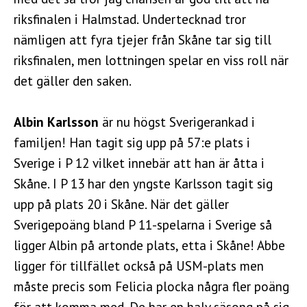
riksfinalen i Halmstad. Undertecknad tror
nämligen att fyra tjejer från Skåne tar sig till
riksfinalen, men lottningen spelar en viss roll när
det gäller den saken.
Albin Karlsson
är nu högst Sverigerankad i
familjen! Han tagit sig upp på 57:e plats i
Sverige i P 12 vilket innebär att han är åtta i
Skåne. I P 13 har den yngste Karlsson tagit sig
upp på plats 20 i Skåne. När det gäller
Sverigepoäng bland P 11-spelarna i Sverige så
ligger Albin på artonde plats, etta i Skåne! Abbe
ligger för tillfället också på USM-plats men
måste precis som Felicia plocka några fler poäng
för att komma med. De har en halv säsong på sig