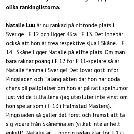
olika rankinglistorna.
Natalie Luu
är nu rankad på nittonde plats i
Sverige i F 12 och ligger 46:a i F 13. Det innebär
också att hon är trea respektive sjua i Skåne. I F
14 i Skåne ligger Natalie på elfte plats. Om man
bara räknar poäng i F 12 för F 11-spelare så är
Natalie femma i Sverige! Det lovar gott inför
Pingsiaden och Talangjakten där hon har goda
chans på pallplatser om hon är på rätt spelhumör
just vid de tillfällena (jag utesluter inte vinst om
hon spelar som i F 13 i Halmstad Masters). I
Pingisiaden så gäller det först och främst att ta
sig vidare från Skånefinalen (vilket inte är helt
enkelt). Natalie är i i princip redan klar för F 12 i