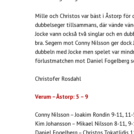
Mille och Christos var bäst i Åstorp för
dubbelseger tillsammans, där vände vänd
Jocke vann också två singlar och en du
bra. Segern mot Conny Nilsson ger dock J
dubbeln med Jocke men spelet var mindre
förlustmatchen mot Daniel Fogelberg so
Christofer Rosdahl
Verum – Åstorp: 5 – 9
Conny Nilsson – Joakim Rondin 9-11, 11-5
Kim Johansson – Mikael Nilsson 8-11, 9-
Daniel Fogelberg – Christos Tokatlidis 1