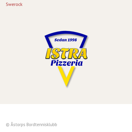
Swerock
© Åstorps Bordtennisklubb