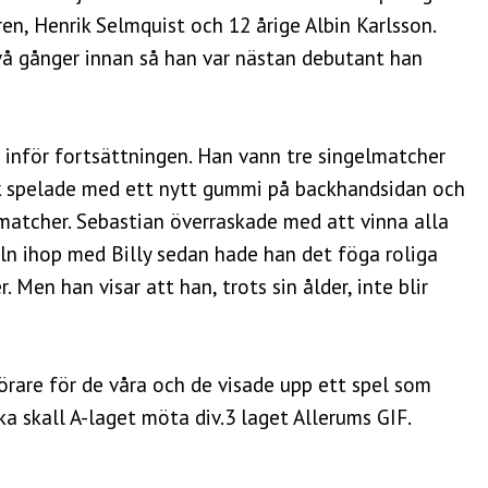
ren, Henrik Selmquist och 12 årige Albin Karlsson.
vå gånger innan så han var nästan debutant han
t inför fortsättningen. Han vann tre singelmatcher
ik spelade med ett nytt gummi på backhandsidan och
matcher. Sebastian överraskade med att vinna alla
eln ihop med Billy sedan hade han det föga roliga
 Men han visar att han, trots sin ålder, inte blir
are för de våra och de visade upp ett spel som
ka skall A-laget möta div.3 laget Allerums GIF.