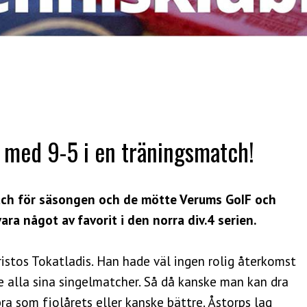
g med 9-5 i en träningsmatch!
atch för säsongen och de mötte Verums GoIF och
a något av favorit i den norra div.4 serien.
ristos Tokatladis. Han hade väl ingen rolig återkomst
de alla sina singelmatcher. Så då kanske man kan dra
bra som fjolårets eller kanske bättre. Åstorps lag