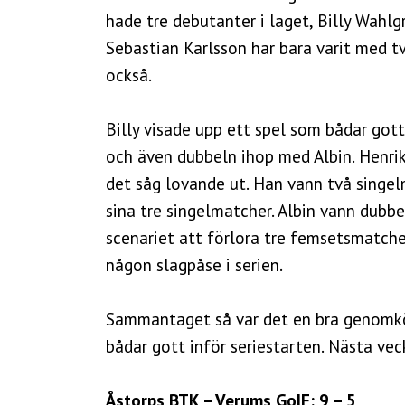
hade tre debutanter i laget, Billy Wahlg
Sebastian Karlsson har bara varit med t
också.
Billy visade upp ett spel som bådar got
och även dubbeln ihop med Albin. Henr
det såg lovande ut. Han vann två singel
sina tre singelmatcher. Albin vann dubb
scenariet att förlora tre femsetsmatcher.
någon slagpåse i serien.
Sammantaget så var det en bra genomkör
bådar gott inför seriestarten. Nästa vec
Åstorps BTK – Verums
GoIF: 9 – 5