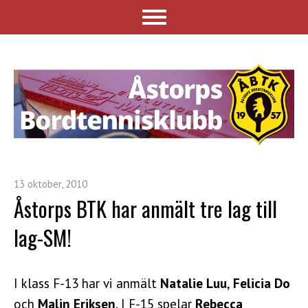
13 oktober, 2010
Åstorps BTK har anmält tre lag till
lag-SM!
I klass F-13 har vi anmält
Natalie Luu
,
Felicia Do
och
Malin Eriksen
. I F-15 spelar
Rebecca