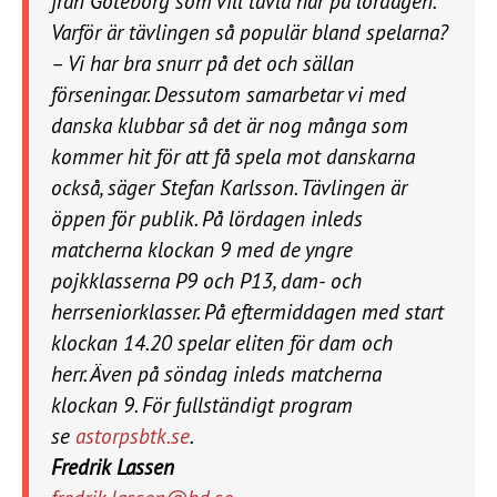
från Göteborg som vill tävla här på lördagen.
Varför är tävlingen så populär bland spelarna?
– Vi har bra snurr på det och sällan
förseningar. Dessutom samarbetar vi med
danska klubbar så det är nog många som
kommer hit för att få spela mot danskarna
också, säger Stefan Karlsson. Tävlingen är
öppen för publik. På lördagen inleds
matcherna klockan 9 med de yngre
pojkklasserna P9 och P13, dam- och
herrseniorklasser. På eftermiddagen med start
klockan 14.20 spelar eliten för dam och
herr. Även på söndag inleds matcherna
klockan 9. För fullständigt program
se
astorpsbtk.se
.
Fredrik Lassen