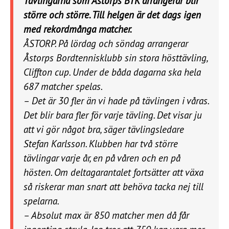
Tävlingarna som Åstorps BTK arrangerar blir
större och större. Till helgen är det dags igen
med rekordmånga matcher.
ÅSTORP. På lördag och söndag arrangerar
Åstorps Bordtennisklubb sin stora hösttävling,
Cliffton cup. Under de båda dagarna ska hela
687 matcher spelas.
– Det är 30 fler än vi hade på tävlingen i våras.
Det blir bara fler för varje tävling. Det visar ju
att vi gör något bra, säger tävlingsledare
Stefan Karlsson. Klubben har två större
tävlingar varje år, en på våren och en på
hösten. Om deltagarantalet fortsätter att växa
så riskerar man snart att behöva tacka nej till
spelarna.
– Absolut max är 850 matcher men då får