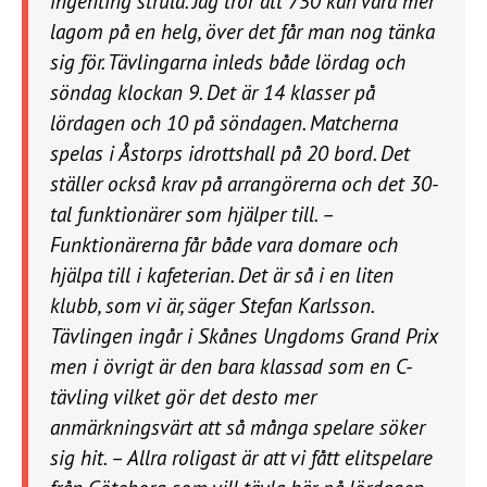
ingenting strula. Jag tror att 750 kan vara mer
lagom på en helg, över det får man nog tänka
sig för. Tävlingarna inleds både lördag och
söndag klockan 9. Det är 14 klasser på
lördagen och 10 på söndagen. Matcherna
spelas i Åstorps idrottshall på 20 bord. Det
ställer också krav på arrangörerna och det 30-
tal funktionärer som hjälper till. –
Funktionärerna får både vara domare och
hjälpa till i kafeterian. Det är så i en liten
klubb, som vi är, säger Stefan Karlsson.
Tävlingen ingår i Skånes Ungdoms Grand Prix
men i övrigt är den bara klassad som en C-
tävling vilket gör det desto mer
anmärkningsvärt att så många spelare söker
sig hit. – Allra roligast är att vi fått elitspelare