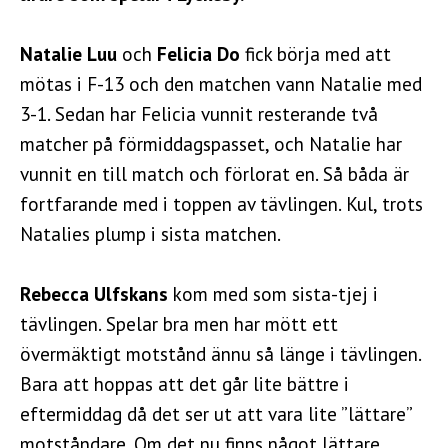
Natalie Luu
och
Felicia Do
fick börja med att
mötas i F-13 och den matchen vann Natalie med
3-1. Sedan har Felicia vunnit resterande två
matcher på förmiddagspasset, och Natalie har
vunnit en till match och förlorat en. Så båda är
fortfarande med i toppen av tävlingen. Kul, trots
Natalies plump i sista matchen.
Rebecca Ulfskans
kom med som sista-tjej i
tävlingen. Spelar bra men har mött ett
övermäktigt motstånd ännu så länge i tävlingen.
Bara att hoppas att det går lite bättre i
eftermiddag då det ser ut att vara lite ”lättare”
motståndare. Om det nu finns något lättare