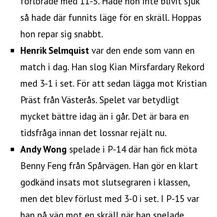
förlorade med 11-5. Hade hon inte blivit sjuk
så hade där funnits läge för en skräll. Hoppas
hon repar sig snabbt.
Henrik Selmquist
var den ende som vann en
match i dag. Han slog Kian Mirsfardary Rekord
med 3-1 i set. För att sedan lägga mot Kristian
Präst från Västerås. Spelet var betydligt
mycket bättre idag än i går. Det är bara en
tidsfråga innan det lossnar rejält nu.
Andy Wong
spelade i P-14 där han fick möta
Benny Feng från Spårvägen. Han gör en klart
godkänd insats mot slutsegraren i klassen,
men det blev förlust med 3-0 i set. I P-15 var
han på väg mot en skräll när han spelade