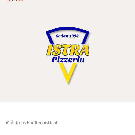
© Åstorps Bordtennisklubb