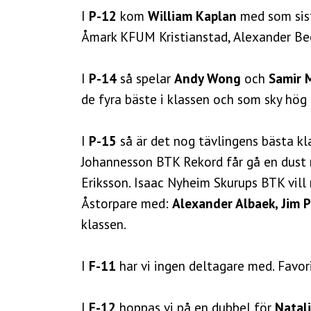
I
P-12
kom
William Kaplan
med som sis
Åmark KFUM Kristianstad, Alexander Be
I
P-14
så spelar
Andy Wong
och
Samir
de fyra bäste i klassen och som sky hög 
I
P-15
så är det nog tävlingens bästa kl
Johannesson BTK Rekord får gå en dust 
Eriksson. Isaac Nyheim Skurups BTK vill 
Åstorpare med:
Alexander Albaek, Jim 
klassen.
I
F-11
har vi ingen deltagare med. Favori
I
F-12
hoppas vi på en dubbel för
Natal