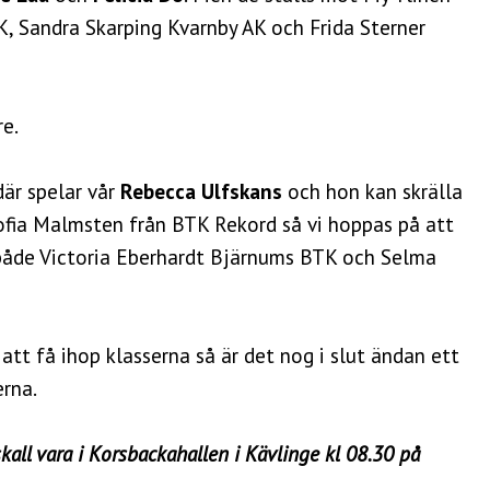
 Sandra Skarping Kvarnby AK och Frida Sterner
re.
där spelar vår
Rebecca Ulfskans
och hon kan skrälla
ofia Malmsten från BTK Rekord så vi hoppas på att
 både Victoria Eberhardt Bjärnums BTK och Selma
 att få ihop klasserna så är det nog i slut ändan ett
erna.
 skall vara i Korsbackahallen i Kävlinge kl 08.30 på