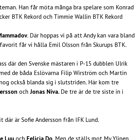
teman. Han får möta många bra spelare som Konrad
cker BTK Rekord och Timmie Wallin BTK Rekord
 Mammadov
. Där hoppas vi på att Andy kan vara bland
favorit får vi hålla Emil Olsson från Skurups BTK.
ass där den Svenske mästaren i P-15 dubblen Ulrik
med de båda Eslövarna Filip Wirström och Martin
nog också blanda sig i slutstriden. Här kom tre
Persson
och
Jonas Niva.
De tre är de tre siste in i
t där är Sofie Andersson från IFK Lund.
ie Luu
och
Felicia Do
. Men de ställs mot My Ylinen