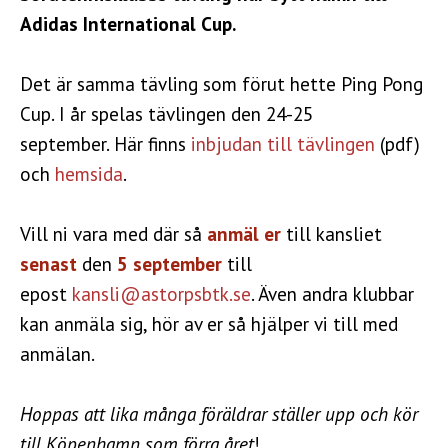
Adidas International Cup.
Det är samma tävling som förut hette Ping Pong
Cup. I år spelas tävlingen den 24-25
september. Här finns
inbjudan till tävlingen
(pdf)
och
hemsida
.
Vill ni vara med där så
anmäl er
till kansliet
senast
den
5 september
till
epost
kansli@astorpsbtk.se
. Även andra klubbar
kan anmäla sig, hör av er så hjälper vi till med
anmälan.
Hoppas att lika många föräldrar ställer upp och kör
till Köpenhamn
som förra året
!