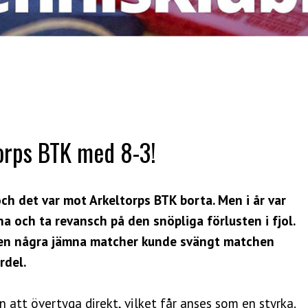
torps BTK med 8-3!
och det var mot Arkeltorps BTK borta. Men i år var
a och ta revansch på den snöpliga förlusten i fjol.
Men några jämna matcher kunde svängt matchen
rdel.
 att övertyga direkt, vilket får anses som en styrka.