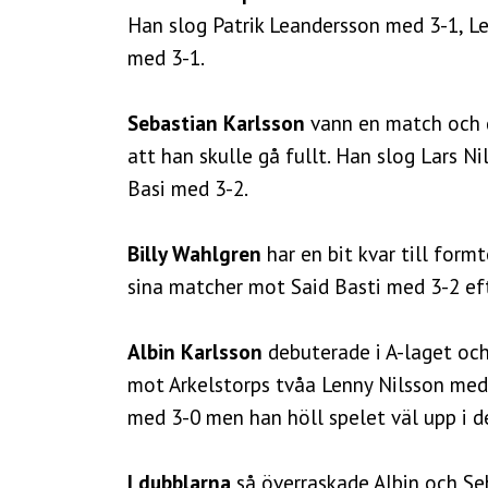
Han slog Patrik Leandersson med 3-1, L
med 3-1.
Sebastian Karlsson
vann en match och d
att han skulle gå fullt. Han slog Lars 
Basi med 3-2.
Billy Wahlgren
har en bit kvar till for
sina matcher mot Said Basti med 3-2 ef
Albin Karlsson
debuterade i A-laget oc
mot Arkelstorps tvåa Lenny Nilsson med
med 3-0 men han höll spelet väl upp i 
I dubblarna
så överraskade Albin och Se