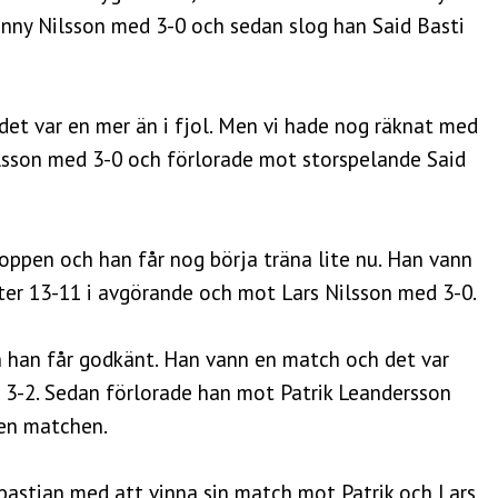
enny Nilsson med 3-0 och sedan slog han Said Basti
et var en mer än i fjol. Men vi hade nog räknat med
Nilsson med 3-0 och förlorade mot storspelande Said
mtoppen och han får nog börja träna lite nu. Han vann
ter 13-11 i avgörande och mot Lars Nilsson med 3-0.
h han får godkänt. Han vann en match och det var
 3-2. Sedan förlorade han mot Patrik Leandersson
den matchen.
bastian med att vinna sin match mot Patrik och Lars