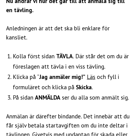
Nu ändrar vi hur det går till att anmäla sig till
en tävling.
Anledningen är att det ska bli enklare för
kansliet.
Kolla först sidan
TÄVLA
. Där står det om du är
föreslagen att tävla i en viss tävling.
Klicka på ”
Jag anmäler mig!”
Läs
och fyll i
formuläret och klicka på
Skicka
.
På sidan
ANMÄLDA
ser du alla som anmält sig.
Anmälan är därefter bindande. Det innebär att du
får själv betala startavgiften om du inte deltar i
tävlingen. Givetvis med undantag för skada eller