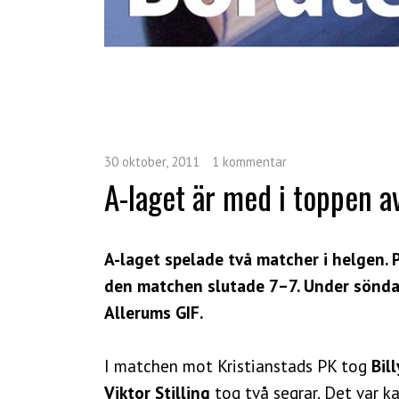
30 oktober, 2011
1 kommentar
A-laget är med i toppen av
A-laget spelade två matcher i helgen.
den matchen slutade 7–7. Under söndag
Allerums GIF.
I matchen mot Kristianstads PK tog
Bil
Viktor Stilling
tog två segrar. Det var k