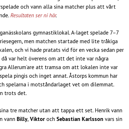
rspelade och vann alla sina matcher plus att vårt
ande.
Resultaten ser ni här
.
ganässkolans gymnastiklokal. A-laget spelade 7–7
seriesegern, men matchen startade med lite tråkiga
lokalen, och vi hade pratats vid för en vecka sedan per
i då var helt överens om att det inte var några
gra Allerum’are att tramsa om att lokalen inte var
tt spela pingis och inget annat. Åstorps kommun har
 och spelarna i motståndarlaget vet om dilemmat.
 trots det.
ina tre matcher utan att tappa ett set. Henrik vann
an vann
Billy
,
Viktor
och
Sebastian Karlsson
vars sin