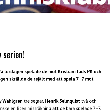
 serien!
 På lördagen spelade de mot Kristianstads PK och
en skrällde de rejält med att spela 7–7 mot
ly Wahlgren
tre segrar,
Henrik Selmquist
två och
anske en liten missräkning att de bara spelade 7–7,