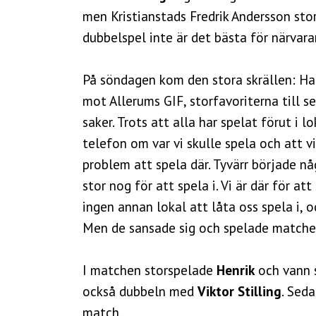
men Kristianstads Fredrik Andersson sto
dubbelspel inte är det bästa för närvar
På söndagen kom den stora skrällen: Ha
mot Allerums GIF, storfavoriterna till 
saker. Trots att alla har spelat förut i 
telefon om var vi skulle spela och att v
problem att spela där. Tyvärr började nå
stor nog för att spela i. Vi är där för a
ingen annan lokal att låta oss spela i,
Men de sansade sig och spelade matchen
I matchen storspelade
Henrik
och vann s
också dubbeln med
Viktor Stilling
. Sed
match.