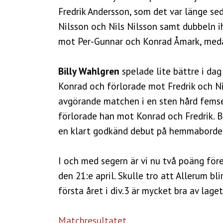
Fredrik Andersson, som det var länge s
Nilsson och Nils Nilsson samt dubbeln
mot Per-Gunnar och Konrad Åmark, meda
Billy Wahlgren
spelade lite bättre i dag 
Konrad och förlorade mot Fredrik och Ni
avgörande matchen i en sten hård fems
förlorade han mot Konrad och Fredrik. B
en klart godkänd debut på hemmaborde
I och med segern är vi nu två poäng för
den 21:e april. Skulle tro att Allerum bl
första året i div.3 är mycket bra av laget
Matchresultatet
.