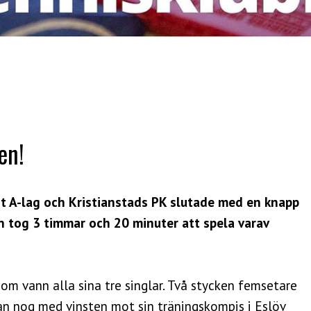
en!
rt A-lag och Kristianstads PK slutade med en knapp
 tog 3 timmar och 20 minuter att spela varav
som vann alla sina tre singlar. Två stycken femsetare
han nog med vinsten mot sin träningskompis i Eslöv