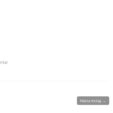
ntar
Nästa inslag →