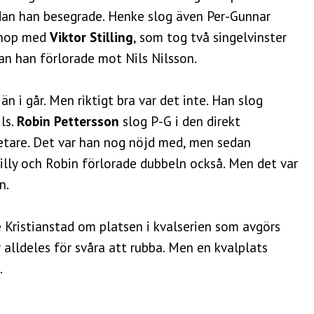
edan han besegrade. Henke slog även Per-Gunnar
 ihop med
Viktor Stilling
, som tog två singelvinster
n han förlorade mot Nils Nilsson.
än i går. Men riktigt bra var det inte. Han slog
ls.
Robin Pettersson
slog P-G i den direkt
etare. Det var han nog nöjd med, men sedan
illy och Robin förlorade dubbeln också. Men det var
n.
e Kristianstad om platsen i kvalserien som avgörs
ir alldeles för svåra att rubba. Men en kvalplats
.