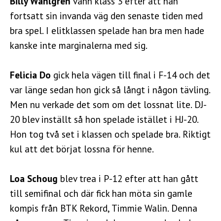
Billy Wahlgren
vann klass 3 efter att han
fortsatt sin invanda väg den senaste tiden med
bra spel. I elitklassen spelade han bra men hade
kanske inte marginalerna med sig.
Felicia Do
gick hela vägen till final i F-14 och det
var länge sedan hon gick så långt i någon tävling.
Men nu verkade det som om det lossnat lite. DJ-
20 blev inställt så hon spelade istället i HJ-20.
Hon tog två set i klassen och spelade bra. Riktigt
kul att det börjat lossna för henne.
Loa Schoug
blev trea i P-12 efter att han gått
till semifinal och där fick han möta sin gamle
kompis från BTK Rekord, Timmie Walin. Denna