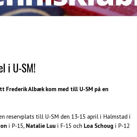
el i U-SM!
t Frederik Albæk kom med till U-SM på en
n reservplats till U-SM den 13-15 april i Halmstad i
son
i P-15,
Natalie Luu
i F-15 och
Loa Schoug
i P-12