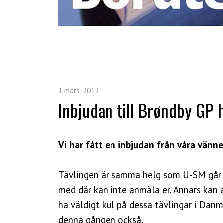
1 mars, 2012
Inbjudan till Brøndby GP 
Vi har fått en inbjudan från våra vänne
Tävlingen är samma helg som U-SM går i 
med där kan inte anmäla er. Annars kan a
ha väldigt kul på dessa tävlingar i Danm
denna gången också.