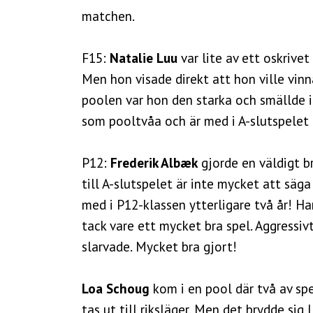
matchen.
F15:
Natalie Luu
var lite av ett oskrive
Men hon visade direkt att hon ville vinn
poolen var hon den starka och smällde 
som pooltvåa och är med i A-slutspelet
P12:
Frederik Albæk
gjorde en väldigt br
till A-slutspelet är inte mycket att säga
med i P12-klassen ytterligare två år! H
tack vare ett mycket bra spel. Aggressivt
slarvade. Mycket bra gjort!
Loa Schoug
kom i en pool där två av sp
tas ut till riksläger. Men det brydde s