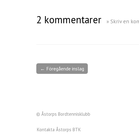
2 kommentarer
» Skriv en k
← Föregående inslag
© Åstorps Bordtennisklubb
Kontakta Åstorps BTK