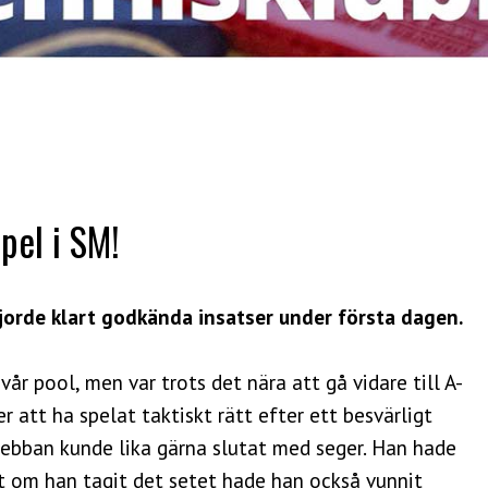
spel i SM!
jorde klart godkända insatser under första dagen.
år pool, men var trots det nära att gå vidare till A-
r att ha spelat taktiskt rätt efter ett besvärligt
Sebban kunde lika gärna slutat med seger. Han hade
tt om han tagit det setet hade han också vunnit