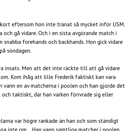
t kort eftersom hon inte tränat så mycket inför USM.
a och gå vidare. Och i en sista avgörande match i
in snabba forehands och backhands. Hon gick vidare
 på söndagen.
a insats. Men att det inte räckte till att gå vidare
 om. Kom ihåg att lille Frederik faktiskt kan vara
an vann en av matcherna i poolen och han gjorde det
 och taktiskt, där han varken förivrade sig eller
elarna var högre rankade än han och som ständigt
ig Loa inte om… Han vann samtliga matcher i poolen