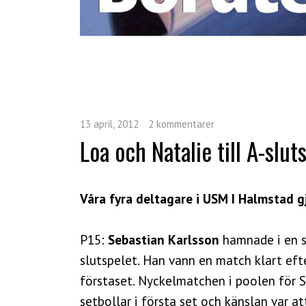
13 april, 2012
2 kommentarer
Loa och Natalie till A-slut
Våra fyra deltagare i USM I Halmstad g
P15:
Sebastian Karlsson
hamnade i en sv
slutspelet. Han vann en match klart efte
förstaset. Nyckelmatchen i poolen för 
setbollar i första set och känslan var a