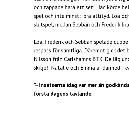
och tappade bara ett set! Han körde he
spel och inte minst; bra attityd. Loa o
slutspel, medan Sebban och Frederik lirar
Loa, Frederik och Sebban spelade dubbel
respass för samtliga. Däremot gick det
Nilsson från Carlshamns BTK. De låg un
skilje! Natalie och Emma är därmed i kv
”– Insatserna idag var mer än godkänd
första dagens tävlande.