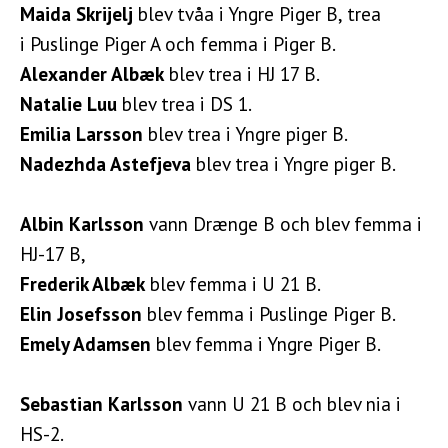
Maida Skrijelj
blev tvåa i Yngre Piger B, trea
i Puslinge Piger A och femma i Piger B.
Alexander Albæk
blev trea i HJ 17 B.
Natalie Luu
blev trea i DS 1.
Emilia Larsson
blev trea i Yngre piger B.
Nadezhda Astefjeva
blev trea i Yngre piger B.
Albin Karlsson
vann Drænge B och blev femma i
HJ-17 B,
Frederik Albæk
blev femma i U 21 B.
Elin Josefsson
blev femma i Puslinge Piger B.
Emely Adamsen
blev femma i Yngre Piger B.
Sebastian Karlsson
vann U 21 B och blev nia i
HS-2.