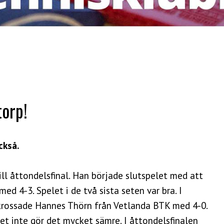
torp!
ckså.
ill åttondelsfinal. Han började slutspelet med att
ed 4-3. Spelet i de två sista seten var bra. I
krossade Hannes Thörn från Vetlanda BTK med 4-0.
et inte gör det mycket sämre. I åttondelsfinalen