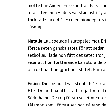
mötte han Anders Eriksson från BTK Lin
alla seten men Anders var starkast i fyr
förlorade med 4-1. Men en niondeplats i
säsong.
Natalie Luu
spelade i slutspelet mot Er
första seten ganska stort för att sedan 
setbollar. Hade hon fått det setet tror 
visar att hon fortfarande kan störa de bä
och det har hon gjort nu i slutet. Bara 
Felicia Do
spelade kvartsfinal i F-14-k
BTK. De höll på att skrälla rejält mot T
Söderhamn. De tog första setet men sed
tålamod som i första set och då rann det