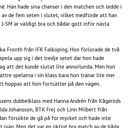
né. Han hade sina chanser i den matchen och ledde i
a av de fem seten i slutet, vilket medförde att han
 J-SM är väldigt bra och bådar gott inför nästa
ika Fronth från IFK Falköping. Hon förlorade de två
spela upp sig i det tredje setet där hon hade
jag att det kunde slutat lite annorlunda. Men hon
ttre spelarna i sin klass bara hon tränar lite mer
att hoppas att hon fortsätter på den vägen.
lassens dubbelklass med Hanna Andrén från Kågeröds
ilda Johansson, BTK Frej och Linn Milbert från
an försökte de gå på för mycket och hade inte
 iväg. Men det var en riktigt bra match av de båda.