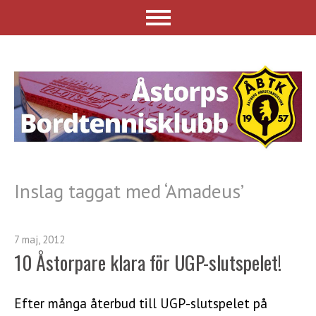
Inslag taggat med ‘
Amadeus
’
7 maj, 2012
10 Åstorpare klara för UGP-slutspelet!
Efter många återbud till UGP-slutspelet på