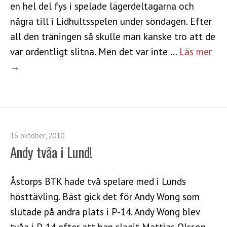
en hel del fys i spelade lägerdeltagarna och
några till i Lidhultsspelen under söndagen. Efter
all den träningen så skulle man kanske tro att de
var ordentligt slitna. Men det var inte …
Läs mer
→
16 oktober, 2010
Andy tvåa i Lund!
Åstorps BTK hade två spelare med i Lunds
hösttävling. Bäst gick det för Andy Wong som
slutade på andra plats i P-14. Andy Wong blev
tvåa i P-14 efter att han slagit Mattias Olsson