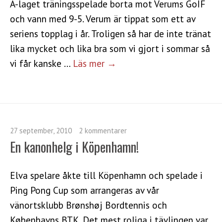
A-laget träningsspelade borta mot Verums GoIF
och vann med 9-5. Verum är tippat som ett av
seriens topplag i år. Troligen så har de inte tränat
lika mycket och lika bra som vi gjort i sommar så
vi får kanske …
Läs mer →
27 september, 2010
2 kommentarer
En kanonhelg i Köpenhamn!
Elva spelare åkte till Köpenhamn och spelade i
Ping Pong Cup som arrangeras av vår
vänortsklubb Brønshøj Bordtennis och
Københavns BTK. Det mest roliga i tävlingen var