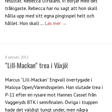
resultat. Rebecca Ulfskans. Vi börjar med det
tråkigaste. Rebecca har nu sagt att hon skall
hålla upp med sitt egna pingisspel helt och
hållet. Hon skall …
Läs mer →
8 januari, 2012
”Lill-Mackan” trea i Växjö!
Marcus ”Lill-Mackan” Engvall övertygade i
Maloya Open/Värendsspelen. Han slutade trea i
P-11 efter en rysare mot Hannes Cassel från
Vaggeryds BTK i semifinalen. Övriga i truppen
hade det väldigt tungt under, men några